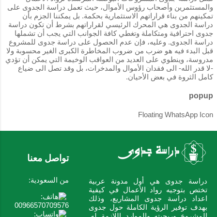
والمستثمرين وأصحاب رؤوس الأموال، حيث تعمل دراسة الجدوى على
تمكينهم من بناء قراراتهم الاستثمارية بحكمة. بل يمكننا الجزم بأن
دراسة الجدوى هي المحرك الرئيسي لقراراتهم بشرط أن تكون دراسة
جدوى احترافية ومتكاملة وتغطي كافة الجوانب التي يجب أن تشملها
دراسة الجدوى. وعليه، فإن عدم الحصول على دراسة جدوى للمشروع
قبل البدء فيه هو ضرب من ضروب المخاطرة الكبرى الغير محسوبة ولا
مدروسة، وينطوي على العديد من العواقب الوخيمة التي يمكن أن تؤدي
-لا قدر الله- الى فقدان الأموال والمدخرات، بل وقد تصل الى ضياع
كامل الثروة في بعض الأحيان.
popup
Floating WhatsApp Icon
تواصل معنا
من السعودية:
دراسة جدوى هي أول مدونة عربية
تختص بتوجيه رواد الأعمال في كيفية
اعداد دراسة جدوى المشاريع، وذلك
00966570709576
بهدف توفير الرؤية الكاملة حول جدوى
المشروع وربحيته والموارد اللازمة له.