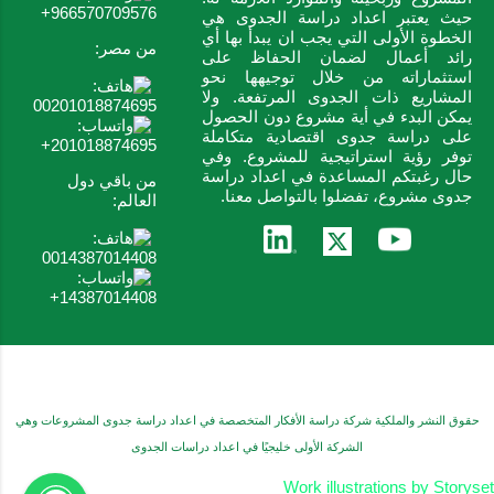
966570709576+
حيث يعتبر اعداد دراسة الجدوى هي
الخطوة الأولى التي يجب ان يبدأ بها أي
من مصر:
رائد أعمال لضمان الحفاظ على
استثماراته من خلال توجيهها نحو
المشاريع ذات الجدوى المرتفعة. ولا
00201018874695
يمكن البدء في أية مشروع دون الحصول
على دراسة جدوى اقتصادية متكاملة
201018874695+
توفر رؤية استراتيجية للمشروع. وفي
حال رغبتكم المساعدة في اعداد دراسة
من باقي دول
جدوى مشروع، تفضلوا بالتواصل معنا.
العالم:
0014387014408
14387014408+
‏يتم التشغيل بواسطة Blogger
حقوق النشر والملكية شركة دراسة الأفكار المتخصصة في اعداد دراسة جدوى المشروعات وهي
الشركة الأولى خليجيًا في اعداد دراسات الجدوى
Work illustrations by Storyset