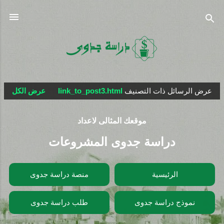
التخطي إلى المحتوى الرئيسي
عرض الرسائل ذات التصنيف
link_to_post3.html
عرض الكل
ا
ل
موقعك المثالى لاعداد
م
ش
دراسة جدوى المشروعات
ا
ر
الرئيسية
منصة دراسة جدوى
ك
ا
نموذج دراسة جدوى
طلب دراسة جدوى
ت