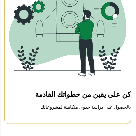
رؤي
مح
إدا
للم
كن على يقين من خطواتك القادمة
الح
بالحصول على دراسة جدوى متكاملة لمشروعاتك
الل