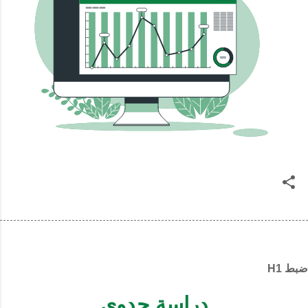
ضبط H1
دراسة جدوى