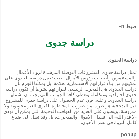
السيناريوهات المحتملة والتي قد تبدو مبررة للتخلي
المزيد من المشاركات
عن فكرة اعداد دراسة جدوى للمشروع الذي تفكر
فيه. ولكن احذر، فقد تكون هذه السيناريوهات مفتاحًا
ضبط H1
لفشل مشروعك حتى من قبل أن يبدأ، او انجرافًا نحو
عواقب وخيمة قد لا يمكن تحملها. هل يمكن البدء
دراسة جدوى
دون اعداد دراسة جدوى للمشروع؟ تعتبر دراسة
الجدوى خطوة أساسية لأي مشروع بشكل قاطع.
فهي البوصلة التي ترشدك إلى فهم السوق وتحليل
دراسة الجدوى
احتياجات العملاء. وكذلك هي النبراس الذي يضيء لك
آفاقًا من المعرفة لفهم تحديات هذا المشروع وتحليل
تمثل دراسة جدوى المشروعات البوصلة المرشدة لرواد الأعمال
والمستثمرين وأصحاب رؤوس الأموال، حيث تعمل دراسة الجدوى على
المخاطر المحتملة، بجانب الوقوف على متطلبات
تمكينهم من بناء قراراتهم الاستثمارية بحكمة. بل يمكننا الجزم بأن
تنفيذ المشروع المالية والفنية والبشرية. وأخيرًا
دراسة الجدوى هي المحرك الرئيسي لقراراتهم بشرط أن تكون دراسة
يخبرك جوهر اعداد دراسة جدوى المشروع بمراكز
جدوى احترافية ومتكاملة وتغطي كافة الجوانب التي يجب أن تشملها
دراسة الجدوى. وعليه، فإن عدم الحصول على دراسة جدوى للمشروع
التكاليف المرتبطة بالمشروع وتحديد الإيرا...
قبل البدء فيه هو ضرب من ضروب المخاطرة الكبرى الغير محسوبة ولا
مدروسة، وينطوي على العديد من العواقب الوخيمة التي يمكن أن تؤدي
-لا قدر الله- الى فقدان الأموال والمدخرات، بل وقد تصل الى ضياع
كامل الثروة في بعض الأحيان.
popup