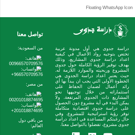
Floating WhatsApp Icon
تواصل معنا
من السعودية:
دراسة جدوى هي أول مدونة عربية
تختص بتوجيه رواد الأعمال في كيفية
اعداد دراسة جدوى المشاريع، وذلك
00966570709576
بهدف توفير الرؤية الكاملة حول جدوى
المشروع وربحيته والموارد اللازمة له.
966570709576+
حيث يعتبر اعداد دراسة الجدوى هي
الخطوة الأولى التي يجب ان يبدأ بها أي
من مصر:
رائد أعمال لضمان الحفاظ على
استثماراته من خلال توجيهها نحو
المشاريع ذات الجدوى المرتفعة. ولا
00201018874695
يمكن البدء في أية مشروع دون الحصول
على دراسة جدوى اقتصادية متكاملة
201018874695+
توفر رؤية استراتيجية للمشروع. وفي
حال رغبتكم المساعدة في اعداد دراسة
من باقي دول
جدوى مشروع، تفضلوا بالتواصل معنا.
العالم: