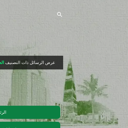
عرض الرسائل ذات التصنيف
ال
ا
ل
م
ش
ا
ر
ك
الرئ
ا
ت