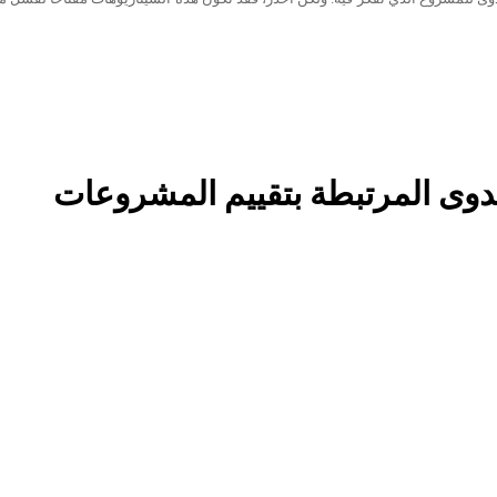
رافًا نحو عواقب وخيمة قد لا يمكن تحملها. هل يمكن البدء دون اعداد دراسة جدوى
ة أساسية لأي مشروع بشكل قاطع. فهي البوصلة التي ترشدك إلى فهم السوق وتحليل
براس الذي يضيء لك آفاقًا من المعرفة لفهم تحديات هذا المشروع وتحليل المخاط
لبات تنفيذ المشروع المالية والفنية والبشرية. وأخيرًا يخبرك جوهر اعداد دراسة 
رتبطة بالمشروع وتحديد الإيرا...
جدوى المرتبطة بتقييم المشروعات