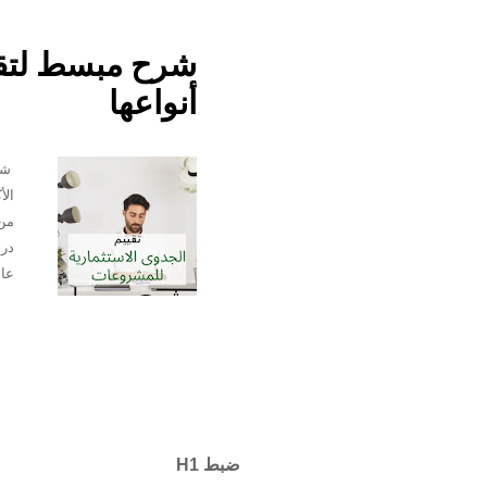
شرح مبسط لتقي
أنواعها
شرح
الأ
من 
درا
عال
هي 
بهذ
فمن
الم
الم
ضبط H1