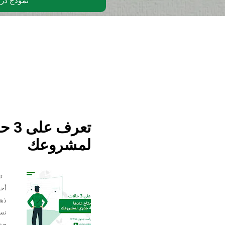
نموذج در
تعر
لمشروعك
أحد
ذهن
نست
جدو