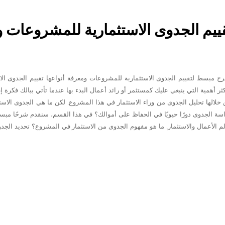
يم الجدوى الاستثمارية للمشروعات 
 مبسط لتقييم الجدوى الاستثمارية للمشروعات ومعرفة أنواعها تقييم الجدوى ال
كثر أهمية التي ينبغي عليك كمستثمر أو رائد أعمال البدء بها عندما تأتي ببالك فكر
خلالها تحليل الجدوى من وراء الاستثمار في هذا المشروع. لكن ما هي الجدوى الاست
سة الجدوى دورًا حيويًا في الحفاظ على أموالك؟ في هذا القسم، سنقدم شرحًا مبسط
م الأعمال والاستثمار. ما هو مفهوم الجدوى من الاستثمار في المشروع؟ تحديد الجد
عملية القيام بتقييم شامل تهدف إلى تحديد ما إذا كان المشروع المقترح قابلًا للتنف
ه المرحلة اعداد دراسة جدوى شاملة تضم دراسة جميع الجوانب الاقتصادية، والفنية، و
 خلال تحليل الجدوى، يمكنك تحديد الفرص والتحديات المحتملة، مما يساعدك ف
ضي قدمًا في المشروع أو إعادة النظر فيه أو التخلي عنه بالكلية. ما هي أهمية التع
شروع؟ تكم...