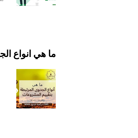
انج
خطو
الن
متط
الم
ما هي انواع ال