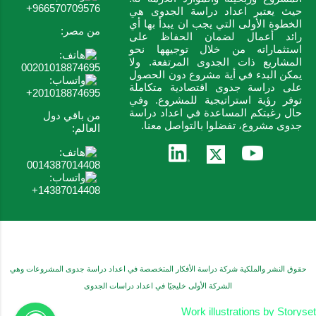
966570709576+
حيث يعتبر اعداد دراسة الجدوى هي
الخطوة الأولى التي يجب ان يبدأ بها أي
من مصر:
رائد أعمال لضمان الحفاظ على
استثماراته من خلال توجيهها نحو
المشاريع ذات الجدوى المرتفعة. ولا
00201018874695
يمكن البدء في أية مشروع دون الحصول
على دراسة جدوى اقتصادية متكاملة
201018874695+
توفر رؤية استراتيجية للمشروع. وفي
حال رغبتكم المساعدة في اعداد دراسة
من باقي دول
جدوى مشروع، تفضلوا بالتواصل معنا.
العالم:
0014387014408
14387014408+
‏يتم التشغيل بواسطة Blogger
حقوق النشر والملكية شركة دراسة الأفكار المتخصصة في اعداد دراسة جدوى المشروعات وهي
الشركة الأولى خليجيًا في اعداد دراسات الجدوى
Work illustrations by Storyset