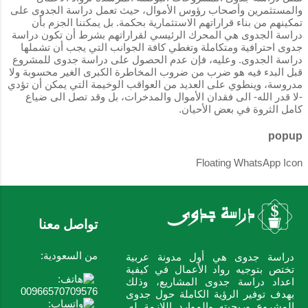
والمستثمرين وأصحاب رؤوس الأموال، حيث تعمل دراسة الجدوى على
تمكينهم من بناء قراراتهم الاستثمارية بحكمة. بل يمكننا الجزم بأن
دراسة الجدوى هي المحرك الرئيسي لقراراتهم بشرط أن تكون دراسة
جدوى احترافية ومتكاملة وتغطي كافة الجوانب التي يجب أن تشملها
دراسة الجدوى. وعليه، فإن عدم الحصول على دراسة جدوى للمشروع
قبل البدء فيه هو ضرب من ضروب المخاطرة الكبرى الغير محسوبة ولا
مدروسة، وينطوي على العديد من العواقب الوخيمة التي يمكن أن تؤدي
-لا قدر الله- الى فقدان الأموال والمدخرات، بل وقد تصل الى ضياع
كامل الثروة في بعض الأحيان.
popup
Floating WhatsApp Icon
تواصل معنا
من السعودية:
دراسة جدوى هي أول مدونة عربية
تختص بتوجيه رواد الأعمال في كيفية
اعداد دراسة جدوى المشاريع، وذلك
00966570709576
بهدف توفير الرؤية الكاملة حول جدوى
المشروع وربحيته والموارد اللازمة له.