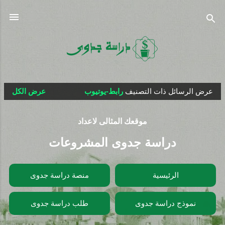
التخطي إلى المحتوى الرئيسي
عرض الرسائل ذات التصنيف
رابط-يوتيوب
عرض الكل
ا
ل
موقعك المثالى لاعداد
م
ش
دراسة جدوى المشروعات
ا
ر
الرئيسية
منصة دراسة جدوى
ك
ا
نموذج دراسة جدوى
طلب دراسة جدوى
ت